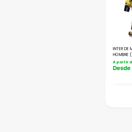
INTER DE M
HOMBRE (
JUGADOR
A partir 
Desde