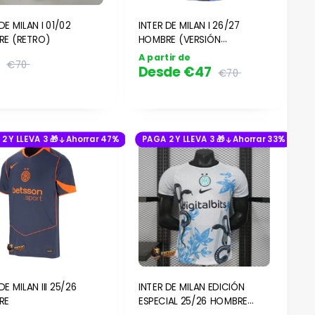
DE MILAN I 01/02
INTER DE MILAN I 26/27
E (RETRO)
HOMBRE (VERSIÓN
JUGADOR)
A partir de
7
€70
Desde
€47
€70
2 Y LLEVA 3 🎁
Ahorrar 47%
PAGA 2 Y LLEVA 3 🎁
Ahorrar 33%
DE MILAN III 25/26
INTER DE MILAN EDICIÓN
RE
ESPECIAL 25/26 HOMBRE
(VERSIÓN JUGADOR)