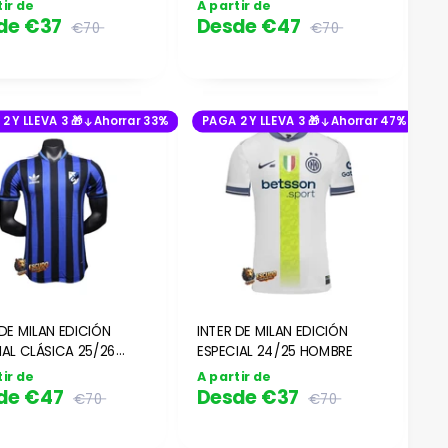
tir de
A partir de
de
€37
Desde
€47
€70
€70
2 Y LLEVA 3 🎁
Ahorrar 33%
PAGA 2 Y LLEVA 3 🎁
Ahorrar 47%
 DE MILAN EDICIÓN
INTER DE MILAN EDICIÓN
IAL CLÁSICA 25/26
ESPECIAL 24/25 HOMBRE
E (VERSIÓN
tir de
A partir de
DOR)
de
€47
Desde
€37
€70
€70