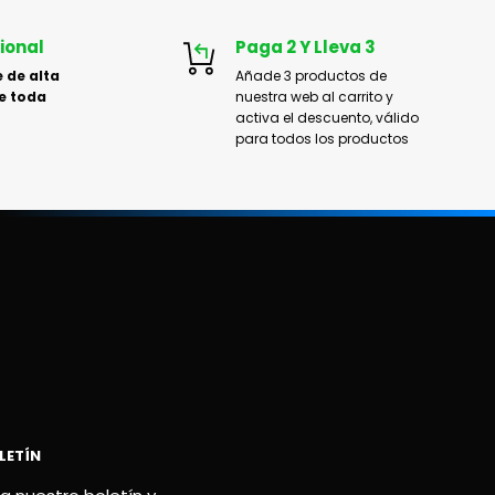
ional
Paga 2 Y Lleva 3
 de alta
Añade 3 productos de
e toda
nuestra web al carrito y
activa el descuento, válido
para todos los productos
LETÍN