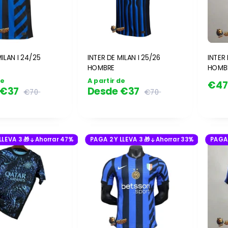
MILAN I 24/25
INTER DE MILAN I 25/26
INTER 
HOMBRE
HOMBR
de
A partir de
€4
€37
Desde
€37
€70
€70
LLEVA 3 🎁
Ahorrar 47%
PAGA 2 Y LLEVA 3 🎁
Ahorrar 33%
PAGA 