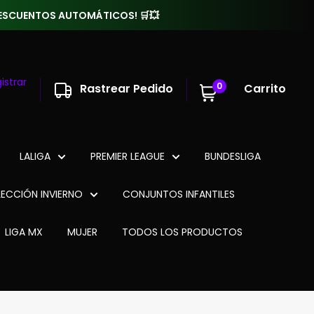
 DESCUENTOS AUTOMÁTICOS! 🛒💥
istrar
0
Rastrear Pedido
Carrito
LALIGA
PREMIER LEAGUE
BUNDESLIGA
ECCIÓN INVIERNO
CONJUNTOS INFANTILES
LIGA MX
MUJER
TODOS LOS PRODUCTOS