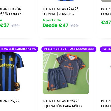
MILAN EDICIÓN
INTER DE MILAN I 24/25
INTER 
 25/26 HOMBRE
HOMBRE (VERSIÓN
HOMBR
JUGADOR)
de
A partir de
€4
€37
Desde
€47
€70
€70
LLEVA 3 🎁
Ahorrar 47%
PAGA 2 Y LLEVA 3 🎁
Ahorrar 33%
PAGA 
MILAN I 26/27
INTER DE MILAN III 25/26
INTER 
EQUIPACIÓN PARA NIÑOS
HOMB