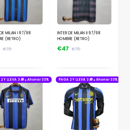
DE MILAN I 97/98
INTER DE MILAN II 97/98
E (RETRO)
HOMBRE (RETRO)
7
€47
€70
€70
2 Y LLEVA 3 🎁
Ahorrar 33%
PAGA 2 Y LLEVA 3 🎁
Ahorrar 33%