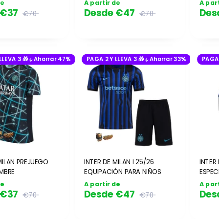
de
A partir de
A par
€37
Desde
€47
Des
€70
€70
LLEVA 3 🎁
Ahorrar 47%
PAGA 2 Y LLEVA 3 🎁
Ahorrar 33%
PAGA 
MILAN PREJUEGO
INTER DE MILAN I 25/26
INTER
MBRE
EQUIPACIÓN PARA NIÑOS
ESPEC
HOMBR
de
A partir de
A par
JUGA
€37
Desde
€47
Des
€70
€70