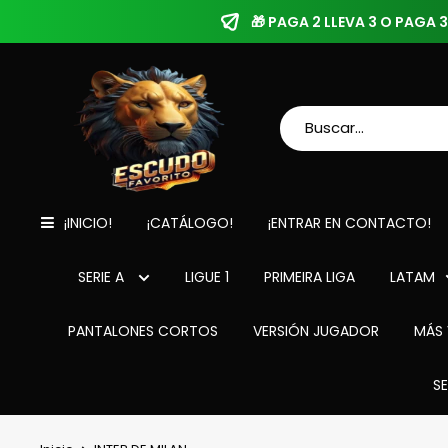
🎁 PAGA 2 LLEVA 3 O PAGA
¡INICIO!
¡CATÁLOGO!
¡ENTRAR EN CONTACTO!
SERIE A
LIGUE 1
PRIMEIRA LIGA
LATAM
PANTALONES CORTOS
VERSIÓN JUGADOR
MÁS 
S