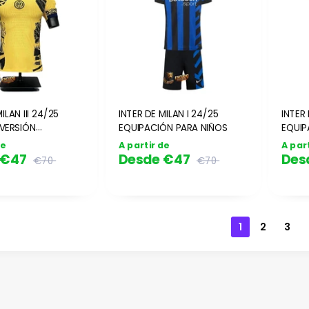
ILAN III 24/25
INTER DE MILAN I 24/25
INTER 
VERSIÓN
EQUIPACIÓN PARA NIÑOS
EQUIP
)
de
A partir de
A par
€47
Desde
€47
Des
€70
€70
1
2
3