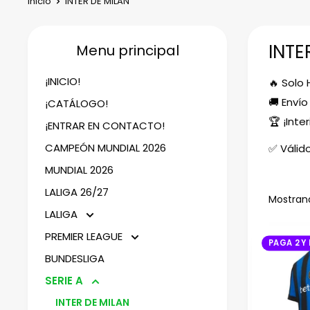
Inicio
INTER DE MILAN
INTE
Menu principal
¡INICIO!
🔥 Solo 
🚚 Envío
¡CATÁLOGO!
🏆 ¡Inte
¡ENTRAR EN CONTACTO!
CAMPEÓN MUNDIAL 2026
✅ Válido
MUNDIAL 2026
LALIGA 26/27
Mostrand
LALIGA
PREMIER LEAGUE
PAGA 2 Y 
BUNDESLIGA
SERIE A
INTER DE MILAN