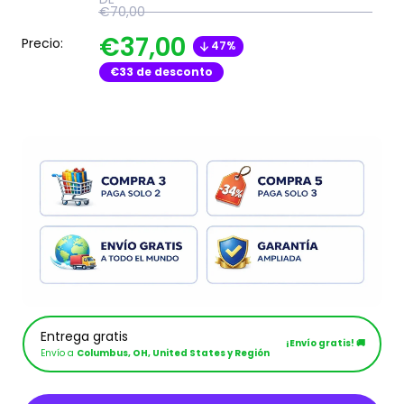
€70,00
€37,00
Precio:
47%
€33
de desconto
Entrega gratis
¡Envío gratis! 🚚
Envío a
Columbus, OH, United States y Región