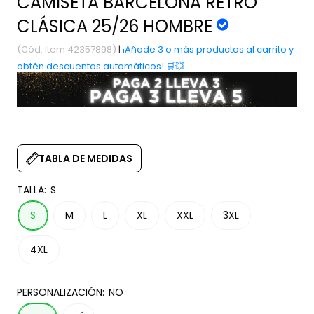
CAMISETA BARCELONA RETRO
CLÁSICA 25/26 HOMBRE
(Cód. Item 42357898)
|
¡Añade 3 o más productos al carrito y
obtén descuentos automáticos! 🛒💥
TABLA DE MEDIDAS
TALLA:
S
S
M
L
XL
XXL
3XL
4XL
PERSONALIZACIÓN:
NO