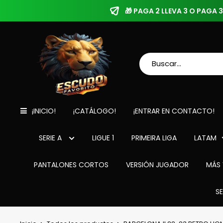
🎁 PAGA 2 LLEVA 3 O PAGA
¡INICIO!
¡CATÁLOGO!
¡ENTRAR EN CONTACTO!
SERIE A
LIGUE 1
PRIMEIRA LIGA
LATAM
PANTALONES CORTOS
VERSIÓN JUGADOR
MÁS 
S