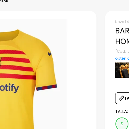
MBRE
Novo |
4
BAR
HO
(Cód. 
obtén 
T
TALLA
S