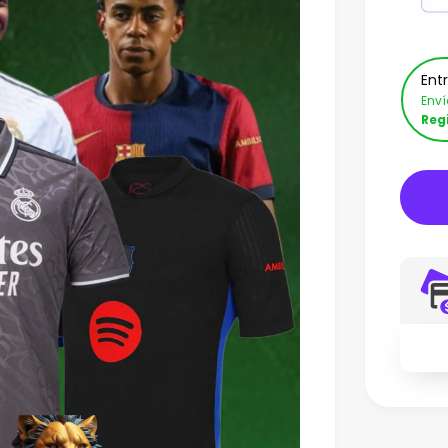
Ent
Env
Reg