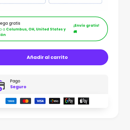
rega gratis
¡Envío gratis!
ío a
Columbus, OH, United States y
🚚
ión
Añadir al carrito
Pago
Seguro