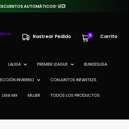
 DESCUENTOS AUTOMÁTICOS! 🛒💥
istrar
0
Rastrear Pedido
Carrito
LALIGA
PREMIER LEAGUE
BUNDESLIGA
ECCIÓN INVIERNO
CONJUNTOS INFANTILES
LIGA MX
MUJER
TODOS LOS PRODUCTOS