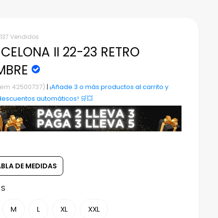
137 Vendidos
CELONA II 22-23 RETRO
MBRE
Item 42500737)
|
¡Añade 3 o más productos al carrito y
descuentos automáticos! 🛒💥
ABLA DE MEDIDAS
:
S
M
L
XL
XXL