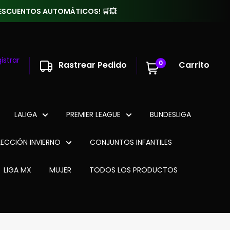
 DESCUENTOS AUTOMÁTICOS! 🛒💥
istrar
0
Rastrear Pedido
Carrito
LALIGA
PREMIER LEAGUE
BUNDESLIGA
ECCIÓN INVIERNO
CONJUNTOS INFANTILES
LIGA MX
MUJER
TODOS LOS PRODUCTOS