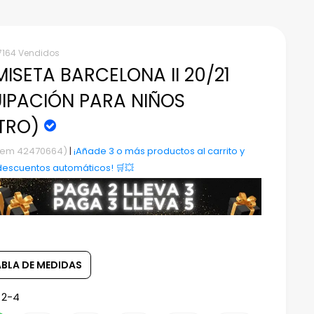
7164 Vendidos
ISETA BARCELONA II 20/21
IPACIÓN PARA NIÑOS
TRO)
Item 42470664)
|
¡Añade 3 o más productos al carrito y
descuentos automáticos! 🛒💥
ABLA DE MEDIDAS
:
2-4