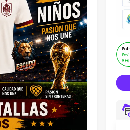
Ent
Env
Reg