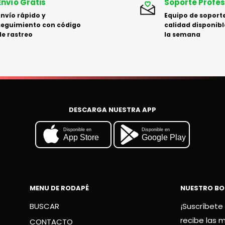
Envío Grátis
Soporte Profes
Envío rápido y
Equipo de soporte
seguimiento con código
calidad disponibl
de rastreo
la semana
DESCARGA NUESTRA APP
Disponible en
Disponible en
App Store
Google Play
MENU DE RODAPÉ
NUESTRO BO
BUSCAR
¡Suscríbete 
recibe las 
CONTACTO