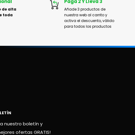
ional
Paga 2 Y Lleva 3
 de alta
Añade 3 productos de
e toda
nuestra web al carrito y
activa el descuento, válido
para todos los productos
LETÍN
a nuestro boletín y
mejores ofertas GRATIS!