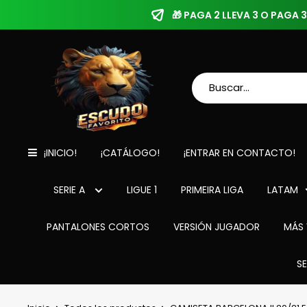
🎁 PAGA 2 LLEVA 3 O PAGA
¡INICIO!
¡CATÁLOGO!
¡ENTRAR EN CONTACTO!
SERIE A
LIGUE 1
PRIMEIRA LIGA
LATAM
PANTALONES CORTOS
VERSIÓN JUGADOR
MÁS 
S