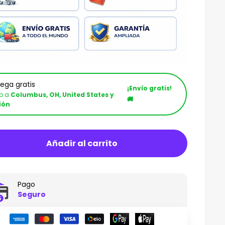
rega gratis
¡Envío gratis!
ío a
Columbus, OH, United States y
🚚
ión
Añadir al carrito
Pago
Seguro