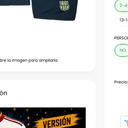
2-4
13-
PERSO
NO
bre la imagen para ampliarla.
Precio
ión