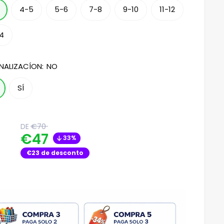
4-5
5-6
7-8
9-10
11-12
14
NALIZACÍON:
NO
SÍ
Translation
DE
€70
missing:
Translation
€47
33%
es.product.general.regular_price
:
missing:
€23
de desconto
es.product.general.sale_pri