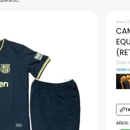
QUIPACIÓ...
Novo |
1
CAM
EQU
(RE
(Cód. 
obtén 
T
AÑOS