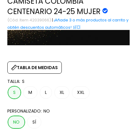
CAMISETA COLOMBIA
CENTENARIO 24-25 MUJER
(Cód. Item 42039066)
|
¡Añade 3 o más productos al carrito y
obtén descuentos automáticos! 🛒💥
TABLA DE MEDIDAS
TALLA:
S
S
M
L
XL
XXL
PERSONALIZADO:
NO
NO
SÍ