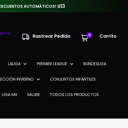
 DESCUENTOS AUTOMÁTICOS! 🛒💥
istrar
0
Rastrear Pedido
Carrito
LALIGA
PREMIER LEAGUE
BUNDESLIGA
ECCIÓN INVIERNO
CONJUNTOS INFANTILES
LIGA MX
MUJER
TODOS LOS PRODUCTOS