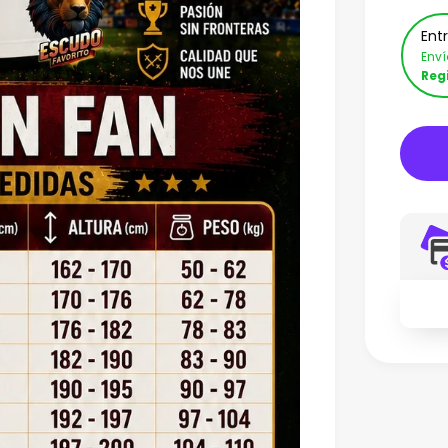
Ent
Env
Reg