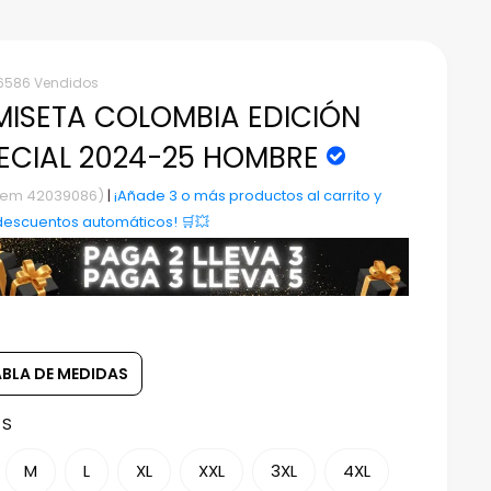
6586 Vendidos
ISETA COLOMBIA EDICIÓN
ECIAL 2024-25 HOMBRE
Item 42039086)
|
¡Añade 3 o más productos al carrito y
descuentos automáticos! 🛒💥
ABLA DE MEDIDAS
:
S
M
L
XL
XXL
3XL
4XL