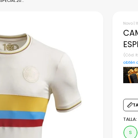
PECIAL 20...
Novo |
1
CAM
ESP
(Cód. 
obtén 
T
TALLA
S