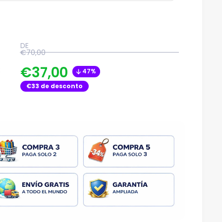
DE
€70,00
€37,00
:
47%
€33
de desconto