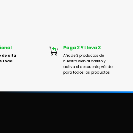
ional
Paga 2 Y Lleva 3
 de alta
Añade 3 productos de
e toda
nuestra web al carrito y
activa el descuento, válido
para todos los productos