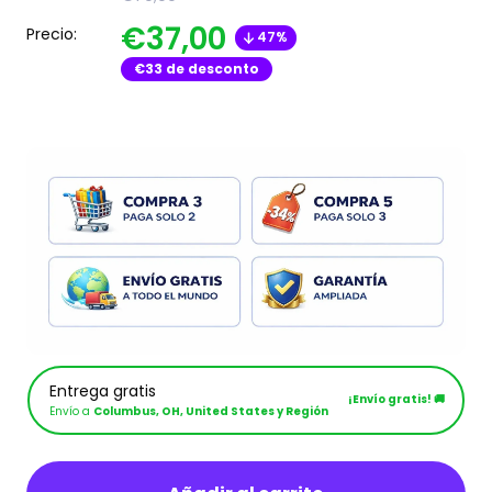
€37,00
Precio:
47%
€33
de desconto
Entrega gratis
¡Envío gratis! 🚚
Envío a
Columbus, OH, United States y Región