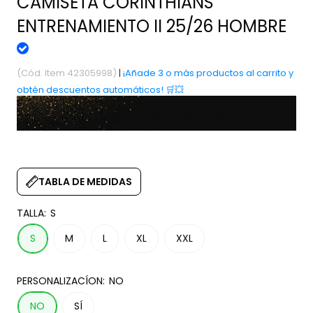
CAMISETA CORINTHIANS
ENTRENAMIENTO II 25/26 HOMBRE
(Cód. Item 42305998)
|
¡Añade 3 o más productos al carrito y
obtén descuentos automáticos! 🛒💥
TABLA DE MEDIDAS
TALLA:
S
S
M
L
XL
XXL
PERSONALIZACÍON:
NO
NO
SÍ