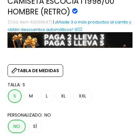
CAMISETA ESCOCIA I 1998/00
HOMBRE (RETRO)
(Cód. Item 42039047)
|
¡Añade 3 o más productos al carrito y
obtén descuentos automáticos! 🛒💥
TABLA DE MEDIDAS
TALLA:
S
S
M
L
XL
XXL
PERSONALIZADO:
NO
NO
SÍ