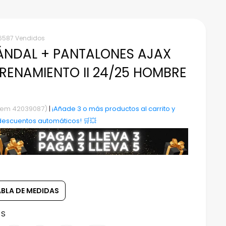
6587 Vendidos
NDAL + PANTALONES AJAX
RENAMIENTO II 24/25 HOMBRE
Item 42039087)
|
¡Añade 3 o más productos al carrito y
descuentos automáticos! 🛒💥
ABLA DE MEDIDAS
:
S