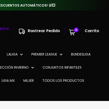
 DESCUENTOS AUTOMÁTICOS! 🛒💥
istrar
0
Rastrear Pedido
Carrito
LALIGA
PREMIER LEAGUE
BUNDESLIGA
ECCIÓN INVIERNO
CONJUNTOS INFANTILES
LIGA MX
MUJER
TODOS LOS PRODUCTOS