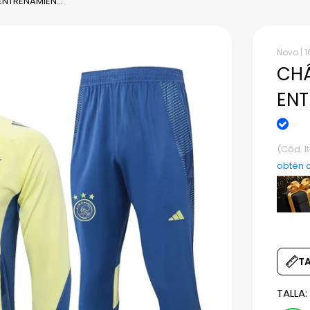
NTRENAMIEN...
Novo |
1
CHÁ
ENT
(Cód. 
obtén 
T
TALLA