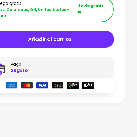
rega gratis
¡Envío gratis!
ío a
Columbus, OH, United States y
🚚
ión
Añadir al carrito
Pago
Seguro