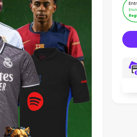
Ent
Env
Reg