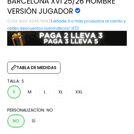
BARCELONA XVI 25/26 HOMBRE
VERSIÓN JUGADOR
(Cód. Item 42467968)
|
¡Añade 3 o más productos al carrito y
obtén descuentos automáticos! 🛒💥
TABLA DE MEDIDAS
TALLA:
S
S
M
L
XL
XXL
PERSONALIZACÍON:
NO
NO
SÍ