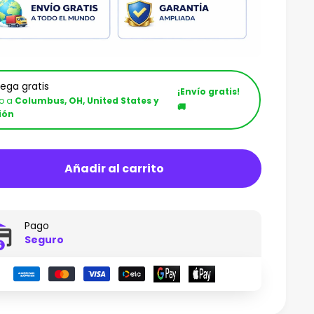
rega gratis
¡Envío gratis!
ío a
Columbus, OH, United States y
🚚
ión
Añadir al carrito
Pago
Seguro