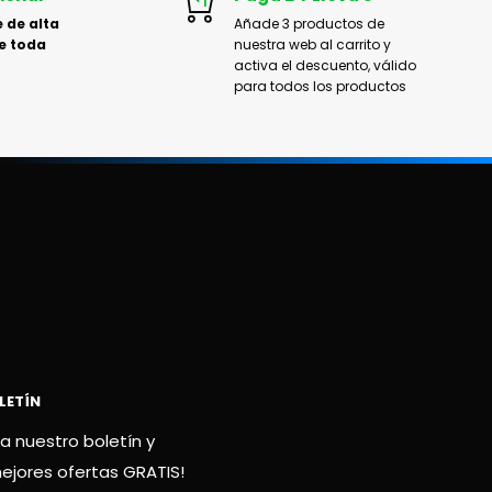
 de alta
Añade 3 productos de
e toda
nuestra web al carrito y
activa el descuento, válido
para todos los productos
LETÍN
a nuestro boletín y
mejores ofertas GRATIS!