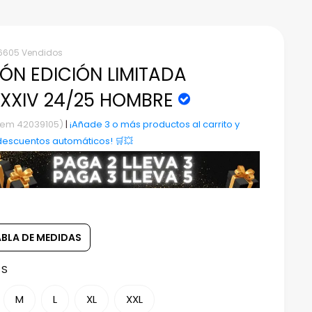
6605 Vendidos
ÓN EDICIÓN LIMITADA
XXIV 24/25 HOMBRE
Item 42039105)
|
¡Añade 3 o más productos al carrito y
descuentos automáticos! 🛒💥
ABLA DE MEDIDAS
:
S
M
L
XL
XXL