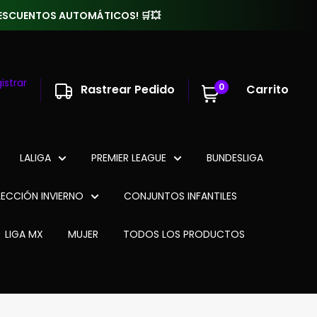
 DESCUENTOS AUTOMÁTICOS! 🛒💥
istrar
0
Rastrear Pedido
Carrito
LALIGA
PREMIER LEAGUE
BUNDESLIGA
ECCIÓN INVIERNO
CONJUNTOS INFANTILES
LIGA MX
MUJER
TODOS LOS PRODUCTOS