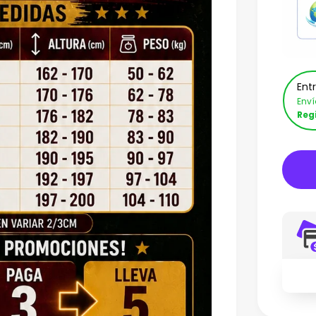
Ent
Env
Reg