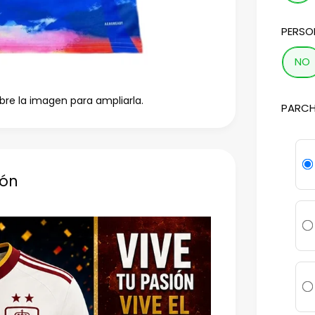
PERSO
NO
bre la imagen para ampliarla.
PARCH
ión