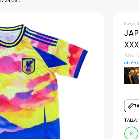
V 24/25 ...
Novo |
1
JAP
XXX
(Cód. 
obtén 
T
TALLA
S