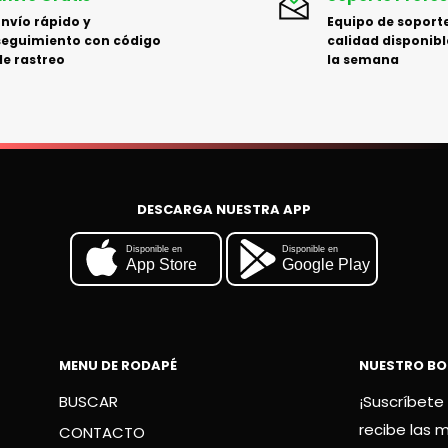
Envío rápido y
Equipo de soporte
seguimiento con código
calidad disponibl
de rastreo
la semana
DESCARGA NUESTRA APP
Disponible en
Disponible en
App Store
Google Play
MENU DE RODAPÉ
NUESTRO BO
BUSCAR
¡Suscríbete 
recibe las 
CONTACTO