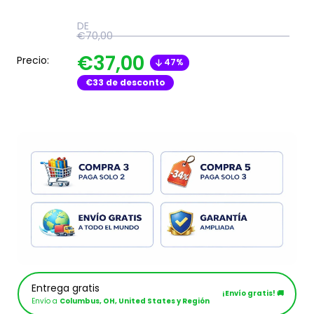
DE
€70,00
€37,00
Precio:
47%
€33
de desconto
Entrega gratis
¡Envío gratis! 🚚
Envío a
Columbus, OH, United States y Región