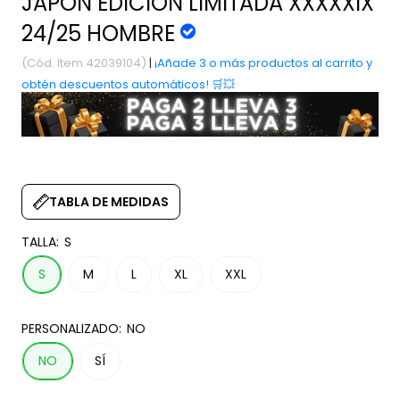
JAPÓN EDICIÓN LIMITADA XXXXXIX
24/25 HOMBRE
(Cód. Item 42039104)
|
¡Añade 3 o más productos al carrito y
obtén descuentos automáticos! 🛒💥
TABLA DE MEDIDAS
TALLA:
S
S
M
L
XL
XXL
PERSONALIZADO:
NO
NO
SÍ