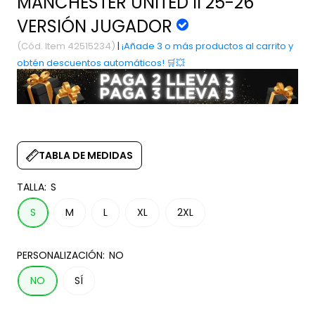
MANCHESTER UNITED II 25-26
VERSIÓN JUGADOR
(Cód. Item 42515234)
|
¡Añade 3 o más productos al carrito y
obtén descuentos automáticos! 🛒💥
TABLA DE MEDIDAS
TALLA:
S
S
M
L
XL
2XL
PERSONALIZACIÓN:
NO
NO
SÍ