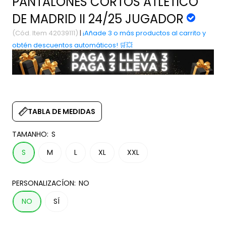
PANTALONES CORTOS ATLETICO
DE MADRID II 24/25 JUGADOR
(Cód. Item 42039111)
|
¡Añade 3 o más productos al carrito y
obtén descuentos automáticos! 🛒💥
TABLA DE MEDIDAS
TAMANHO:
S
S
M
L
XL
XXL
PERSONALIZACÍON:
NO
NO
SÍ