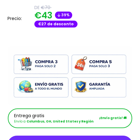
Translation
DE
€70
missing:
Translation
€43
39%
es.product.general.regular_price
Precio:
missing:
€27
de desconto
es.product.general.sal
Entrega gratis
¡Envío gratis! 🚚
Envío a
Columbus, OH, United States y Región