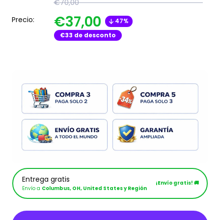
€70,00
€37,00
Precio:
47%
€33
de desconto
Entrega gratis
¡Envío gratis! 🚚
Envío a
Columbus, OH, United States y Región